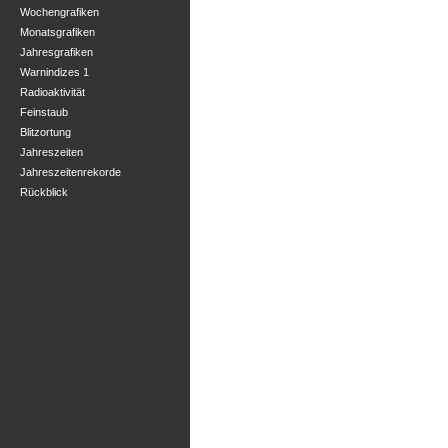
Wochengrafiken
Monatsgrafiken
Jahresgrafiken
Warnindizes 1
Radioaktivität
Feinstaub
Blitzortung
Jahreszeiten
Jahreszeitenrekorde
Rückblick