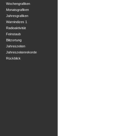
Wochengrafiken
Monatsgrafiken
Jahresgrafiken
Warnindizes 1
Radioaktivität
Feinstaub
Blitzortung
Jahreszeiten
Jahreszeitenrekorde
Rückblick