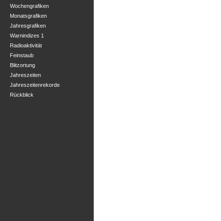
Wochengrafiken
Monatsgrafiken
Jahresgrafiken
Warnindizes 1
Radioaktivität
Feinstaub
Blitzortung
Jahreszeiten
Jahreszeitenrekorde
Rückblick